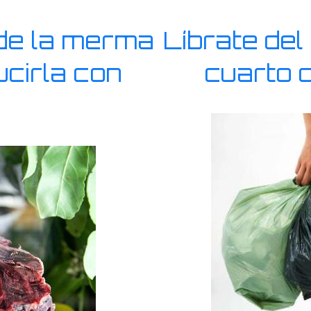
de la merma
Líbrate del
cirla con
cuarto 