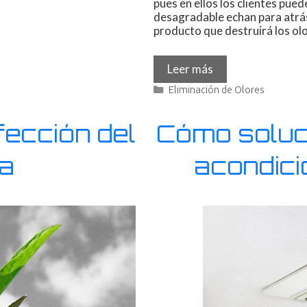
pues en ellos los clientes pue
desagradable echan para atrás 
producto que destruirá los olo
Leer más
Eliminación de Olores
fección del
Cómo soluci
la
acondici