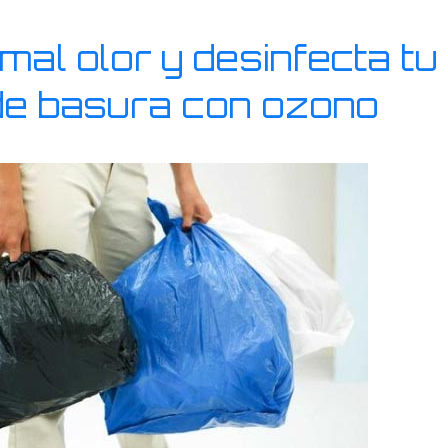
 mal olor y desinfecta tu
de basura con ozono