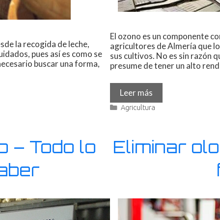
El ozono es un componente com
sde la recogida de leche,
agricultores de Almería que lo
cuidados, pues así es como se
sus cultivos. No es sin razón q
 necesario buscar una forma,
presume de tener un alto rend
Leer más
Agricultura
 – Todo lo
Eliminar ol
aber