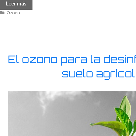
Leer más
Ozono
El ozono para la desin
suelo agríco