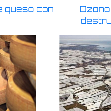
e queso con
Ozono 
destru